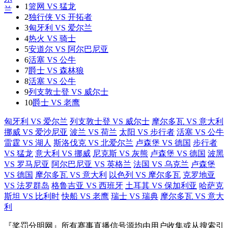
1
篮网 VS 猛龙
2
独行侠 VS 开拓者
3
匈牙利 VS 爱尔兰
4
热火 VS 骑士
5
安道尔 VS 阿尔巴尼亚
6
活塞 VS 公牛
7
爵士 VS 森林狼
8
活塞 VS 公牛
9
列支敦士登 VS 威尔士
10
爵士 VS 老鹰
匈牙利 VS 爱尔兰
列支敦士登 VS 威尔士
摩尔多瓦 VS 意大利
挪威 VS 爱沙尼亚
波兰 VS 荷兰
太阳 VS 步行者
活塞 VS 公牛
雷霆 VS 湖人
斯洛伐克 VS 北爱尔兰
卢森堡 VS 德国
步行者
VS 猛龙
意大利 VS 挪威
尼克斯 VS 灰熊
卢森堡 VS 德国
波黑
VS 罗马尼亚
阿尔巴尼亚 VS 英格兰
法国 VS 乌克兰
卢森堡
VS 德国
摩尔多瓦 VS 意大利
以色列 VS 摩尔多瓦
克罗地亚
VS 法罗群岛
格鲁吉亚 VS 西班牙
土耳其 VS 保加利亚
哈萨克
斯坦 VS 比利时
快船 VS 老鹰
瑞士 VS 瑞典
摩尔多瓦 VS 意大
利
『奖罚分明网』所有赛事直播信号源均由用户收集或从搜索引