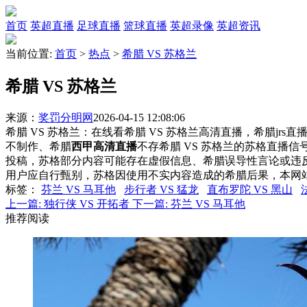
首页
英超直播
足球直播
篮球直播
英超录像
英超资讯
当前位置:
首页
>
热点
>
希腊 VS 苏格兰
希腊 VS 苏格兰
来源：
奖罚分明网
2026-04-15 12:08:06
希腊 VS 苏格兰：在线看希腊 VS 苏格兰高清直播，希腊jrs
不制作、希腊
西甲高清直播
不存希腊 VS 苏格兰的苏格直播
投稿，苏格部分内容可能存在虚假信息、希腊误导性言论或违
用户应自行甄别，苏格因使用不实内容造成的希腊后果，本网
标签
：
芬兰 VS 马耳他
步行者 VS 猛龙
直布罗陀 VS 黑山
上一篇:
独行侠 VS 开拓者
下一篇:
芬兰 VS 马耳他
推荐阅读